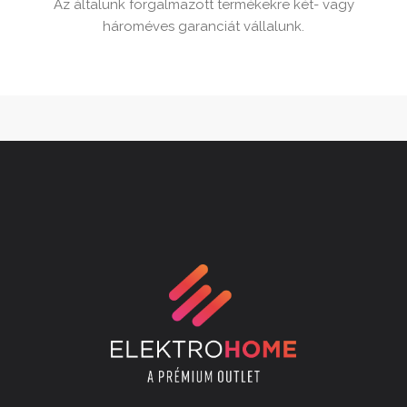
Az általunk forgalmazott termékekre két- vagy
hároméves garanciát vállalunk.