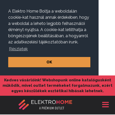
A Elektro Home Boltja a weboldalán
cookie-kat használ annak érdekében, hogy
a weboldal a leheto legjobb felhasználói
élményt nyújtsa. A cookie-kat letilthatja a
böngészojének beállításában, a hogyanról
az adatkezelési tájékoztatóban írunk.
Részletek
OK
Kedves vásárlóink! Webshopunk online katalógusként
működik, mivel outlet termékeket forgalmazunk, ezért
egyes készülékek esztétikai hibásak lehetnek.