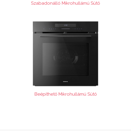
Szabadonálló Mikrohullámú Sütő
Beépíthető Mikrohullámú Sütő