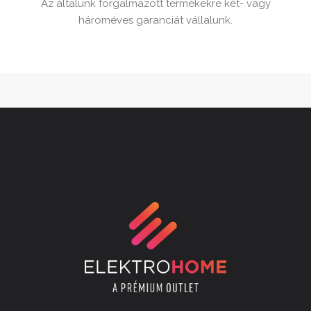
Az általunk forgalmazott termékekre két- vagy
hároméves garanciát vállalunk.