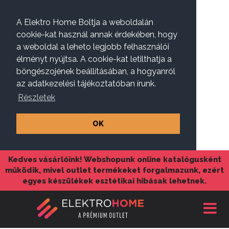
A Elektro Home Boltja a weboldalán
cookie-kat használ annak érdekében, hogy
a weboldal a leheto legjobb felhasználói
élményt nyújtsa. A cookie-kat letilthatja a
böngészojének beállításában, a hogyanról
az adatkezelési tájékoztatóban írunk.
Részletek
OK
Kedves vásárlóink! Webshopunk online katalógusként
működik, mivel outlet termékeket forgalmazunk, ezért
egyes készülékek esztétikai hibásak lehetnek.