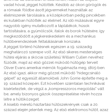
vadat hóval, jéggel hűtötték. Később az ókori görögök és
a rómaiak földbe ásott jégvermeket használtak az
élelmiszerek tárolására, a középkorban pedig pincékben
és kutakban hűtötték az élelmet. Az idő múlásával egyre
nagyobb igény mutatkozott a táplálékok, húsok
tartósítására, a gyümölcsök, italok és borok hűtésére, így
megkezdődött a jégkereskedelem és a mechanikus
hűtőberendezések feltalálásának korszaka.
A jéggel történő hűtésnek egészen a 19. századig
meghatározó szerepe volt. Az első sikeres mesterséges
hűtési eljárás a skóciai születésű William Cullen nevéhez
fűződik, majd az első gőzzel működő hűtőgép terveit
Oliver Evans amerikai mérnök fogalmazta meg, 1805-ben.
Az első igazi, akkor még gőzzel működő “hidegcsináló
gépet” az egyesült államokbeli John Gorrie építette meg a
19. század közepén. Ezt követően számtalan technikával
kísérleteztek, de végül a „kompresszoros megoldás” vált
be, amely bizonyos gázok összepréselése révén hozza
létre a hűtőközeget.
A kisebb méretű háztartási hűtőszekrények csak a 20.
század elején jelentek meg. Az első elektromos hűtőt, azaz