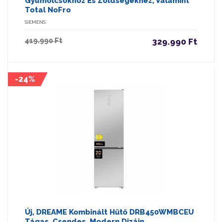
Gyümölcsökhöz És Zöldségekhez, Valamint
Total NoFro
SIEMENS
419.990 Ft
329.990 Ft
-24%
Új, DREAME Kombinált Hűtő DRB450WMBCEU
Tágas, Csendes, Modern Dizájn