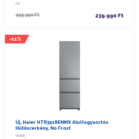
LG
299.990 Ft
239.990 Ft
-11%
Új, Haier HTR3518ENMX Alulfagyasztós
Hűtőszerkény, No Frost
HAIER