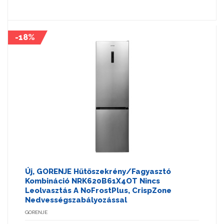
-18%
Új, GORENJE Hűtőszekrény/fagyasztó
Kombináció NRK620B61X4OT Nincs
Leolvasztás A NoFrostPlus, CrispZone
Nedvességszabályozással
GORENJE