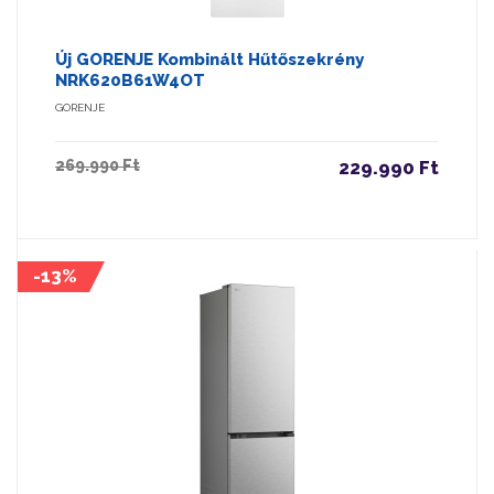
Új GORENJE Kombinált Hűtőszekrény
NRK620B61W4OT
GORENJE
269.990 Ft
229.990 Ft
-13%