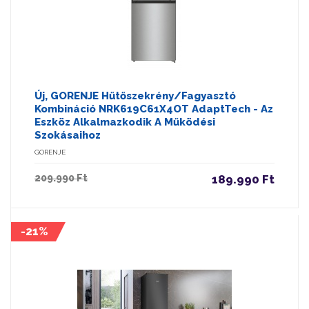
Új, GORENJE Hűtőszekrény/fagyasztó
Kombináció NRK619C61X4OT AdaptTech - Az
Eszköz Alkalmazkodik A Működési
Szokásaihoz
GORENJE
209.990 Ft
189.990 Ft
-21%