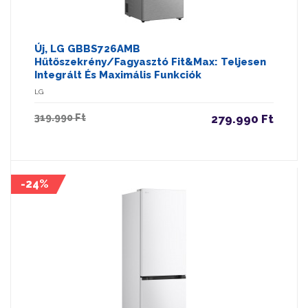
Új, LG GBBS726AMB
Hűtőszekrény/fagyasztó Fit&Max: Teljesen
Integrált És Maximális Funkciók
LG
319.990 Ft
279.990 Ft
-24%