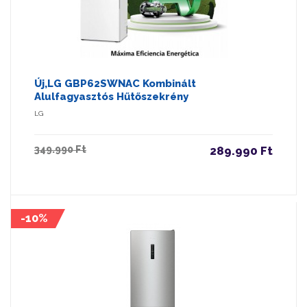
Új,LG GBP62SWNAC Kombinált
Alulfagyasztós Hűtőszekrény
LG
349.990 Ft
289.990 Ft
-10%