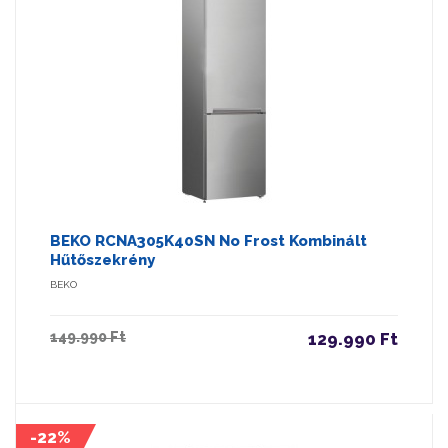
BEKO RCNA305K40SN No Frost Kombinált
Hűtőszekrény
BEKO
149.990 Ft
129.990 Ft
-22%