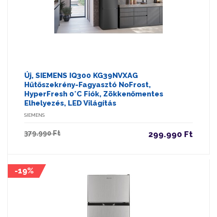
Új, SIEMENS IQ300 KG39NVXAG
Hűtőszekrény-Fagyasztó NoFrost,
HyperFresh 0°C Fiók, Zökkenőmentes
Elhelyezés, LED Világítás
SIEMENS
379.990 Ft
299.990 Ft
-19%