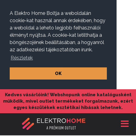
A Elektro Home Boltja a weboldalán
cookie-kat használ annak érdekében, hogy
a weboldal a leheto legjobb felhasználói
élményt nyújtsa. A cookie-kat letilthatja a
böngészojének beállításában, a hogyanról
az adatkezelési tájékoztatóban írunk.
Részletek
OK
Kedves vásárlóink! Webshopunk online katalógusként
működik, mivel outlet termékeket forgalmazunk, ezért
egyes készülékek esztétikai hibásak lehetnek.