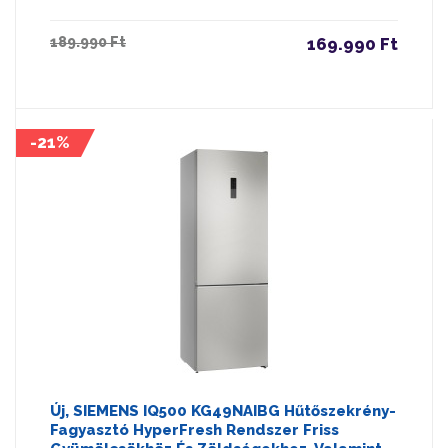
189.990 Ft
169.990 Ft
-21%
Új, SIEMENS IQ500 KG49NAIBG Hűtőszekrény-
Fagyasztó HyperFresh Rendszer Friss