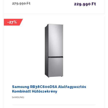
279.990 Ft
229.990 Ft
-27%
Samsung RB38C600DSA Alulfagyasztós
Kombinált Hűtőszekrény
SAMSUNG