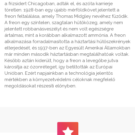
a frizsidert Chicagoban, adták el, és azóta karrierje
töretlen. 1928-ban egy újabb mérföldkövet jelentett a
freon feltalálása, amely Thomas Midgley nevéhez fűződik.
A freon egy színtelen, szagtalan hűtőközeg, amely nem
jelentett robbanásveszélyt és nem volt egészségre
ártalmas, mint a korábban alkalmazott ammónia. A freon
alkalmazása forradalmasította a háztartási hűtőszekrények
elterjedését, és 1937-ben az Egyesült Amerikai Államokban
már minden második háztartásban megtalálhatóak voltak.
Később aztán kiderült, hogy a freon a levegőbe jutva
károsítja az ózonréteget, így betiltották az Európai
Unióban. Ezért napjainkban a technológia jelentős
mértékben a környezetvédelmi céloknak megfelelő
megoldásokat részesíti előnyben.