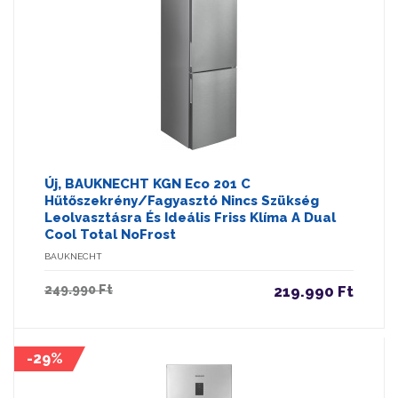
Új, BAUKNECHT KGN Eco 201 C
Hűtőszekrény/fagyasztó Nincs Szükség
Leolvasztásra És Ideális Friss Klíma A Dual
Cool Total NoFrost
BAUKNECHT
249.990 Ft
219.990 Ft
-29%