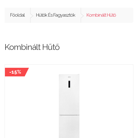
Főoldal
Hütők És Fagyasztók
Kombinált Hűtő
Kombinált Hűtő
-15%