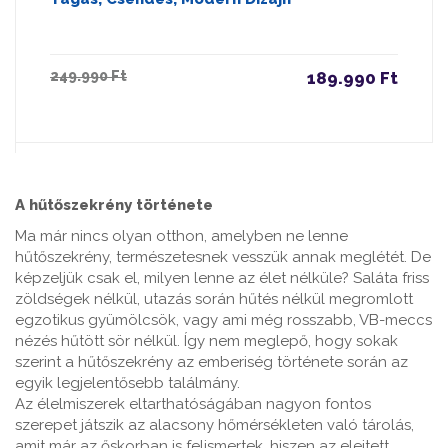
249.990 Ft
189.990 Ft
A hűtőszekrény története
Ma már nincs olyan otthon, amelyben ne lenne
hűtőszekrény, természetesnek vesszük annak meglétét. De
képzeljük csak el, milyen lenne az élet nélküle? Saláta friss
zöldségek nélkül, utazás során hűtés nélkül megromlott
egzotikus gyümölcsök, vagy ami még rosszabb, VB-meccs
nézés hűtött sör nélkül. Így nem meglepő, hogy sokak
szerint a hűtőszekrény az emberiség története során az
egyik legjelentősebb találmány.
Az élelmiszerek eltarthatóságában nagyon fontos
szerepet játszik az alacsony hőmérsékleten való tárolás,
amit már az őskorban is felismertek, hiszen az elejtett