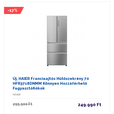
-17%
Új, HAIER Franciaajtós Hűtőszekrény 70
HFR3718DNMM Könnyen Hozzáférhető
Fagyasztófiókok
HAIER
299.900 Ft
249.990 Ft