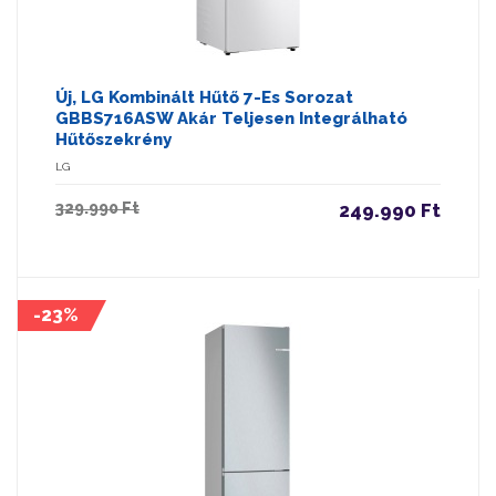
Új, LG Kombinált Hűtő 7-Es Sorozat
GBBS716ASW Akár Teljesen Integrálható
Hűtőszekrény
LG
329.990 Ft
249.990 Ft
-23%