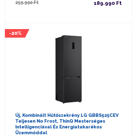
259.990 Ft
189.990 Ft
-20%
Új, Kombinált Hűtőszekrény LG GBBS525CEV
Teljesen No Frost, ThinQ Mesterséges
Intelligenciával És Energiatakarékos
Üzemmóddal