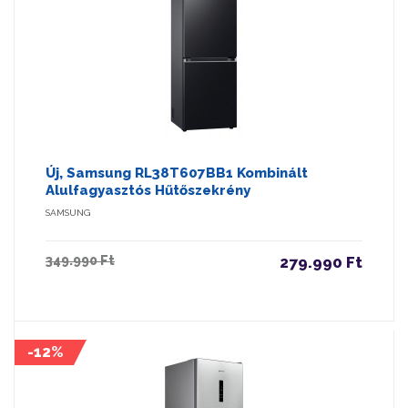
Új, Samsung RL38T607BB1 Kombinált
Alulfagyasztós Hűtőszekrény
SAMSUNG
349.990 Ft
279.990 Ft
-12%