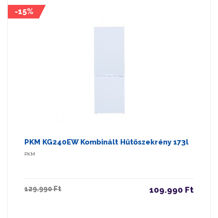
-15%
PKM KG240EW Kombinált Hűtőszekrény 173l
PKM
129.990 Ft
109.990 Ft