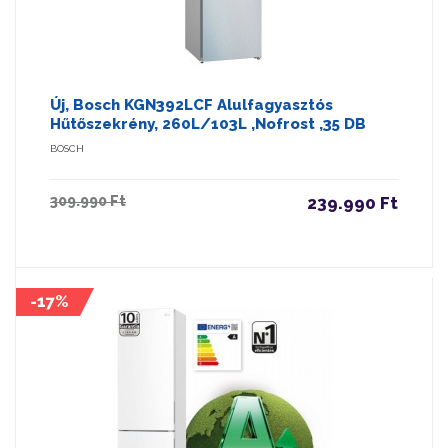
Új, Bosch KGN392LCF Alulfagyasztós
Hűtőszekrény, 260L/103L ,Nofrost ,35 DB
BOSCH
309.990 Ft
239.990 Ft
-17%