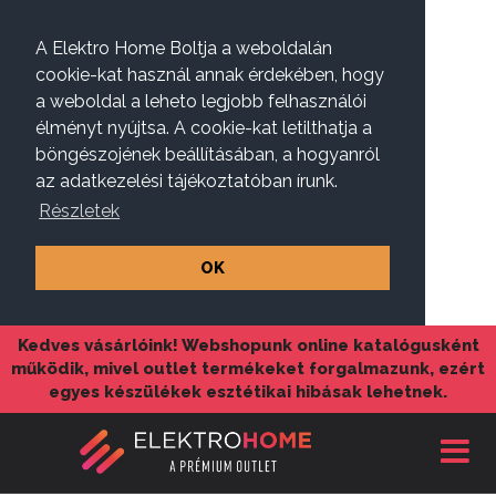
A Elektro Home Boltja a weboldalán
cookie-kat használ annak érdekében, hogy
a weboldal a leheto legjobb felhasználói
élményt nyújtsa. A cookie-kat letilthatja a
böngészojének beállításában, a hogyanról
az adatkezelési tájékoztatóban írunk.
Részletek
OK
Kedves vásárlóink! Webshopunk online katalógusként
működik, mivel outlet termékeket forgalmazunk, ezért
egyes készülékek esztétikai hibásak lehetnek.