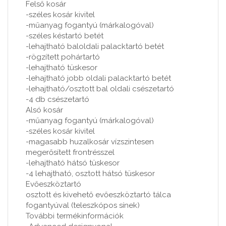
Felső kosár
-széles kosár kivitel
-műanyag fogantyú (márkalogóval)
-széles késtartó betét
-lehajtható baloldali palacktartó betét
-rögzített pohártartó
-lehajtható tüskesor
-lehajtható jobb oldali palacktartó betét
-lehajtható/osztott bal oldali csészetartó
-4 db csészetartó
Alsó kosár
-műanyag fogantyú (márkalogóval)
-széles kosár kivitel
-magasabb huzalkosár vízszintesen
megerősített frontrésszel
-lehajtható hátsó tüskesor
-4 lehajtható, osztott hátsó tüskesor
Evőeszköztartó
osztott és kivehető evőeszköztartó tálca
fogantyúval (teleszkópos sínek)
További termékinformációk