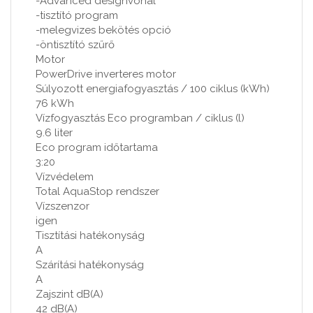
-Advanced designvonal
-tisztító program
-melegvizes bekötés opció
-öntisztító szűrő
Motor
PowerDrive inverteres motor
Súlyozott energiafogyasztás / 100 ciklus (kWh)
76 kWh
Vízfogyasztás Eco programban / ciklus (l)
9.6 liter
Eco program időtartama
3:20
Vízvédelem
Total AquaStop rendszer
Vízszenzor
igen
Tisztítási hatékonyság
A
Szárítási hatékonyság
A
Zajszint dB(A)
42 dB(A)