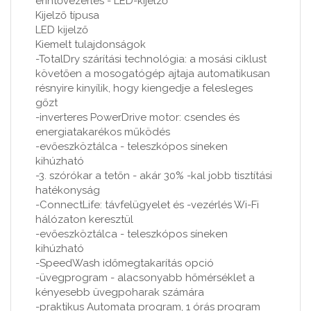
érintővezérlés - LED-kijelző
Kijelző típusa
LED kijelző
Kiemelt tulajdonságok
-TotalDry szárítási technológia: a mosási ciklust
követően a mosogatógép ajtaja automatikusan
résnyire kinyílik, hogy kiengedje a felesleges
gőzt
-inverteres PowerDrive motor: csendes és
energiatakarékos működés
-evőeszköztálca - teleszkópos síneken
kihúzható
-3. szórókar a tetőn - akár 30% -kal jobb tisztítási
hatékonyság
-ConnectLife: távfelügyelet és -vezérlés Wi-Fi
hálózaton keresztül
-evőeszköztálca - teleszkópos síneken
kihúzható
-SpeedWash időmegtakarítás opció
-üvegprogram - alacsonyabb hőmérséklet a
kényesebb üvegpoharak számára
-praktikus Automata program, 1 órás program