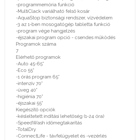
-programmemória funkció
-MultiClack variálható felső kosár
-AquaStop biztonsági rendszer, vízvédelem
-3 az 1-ben mosogatógép tabletta funkció
-program vége hangjelzés
-éjszakai program opció - csendes működés
Programok száma
7
Elérhető programok
-Auto 45-65°
-Eco 55°
-1 órás program 65°
-intenzív 70°
-üveg 40°
-higiénia 70°
-éjszakai 55°
Kiegészítő opciók
-késleltetett indítási lehetőség (1-24 óra)
-SpeedWash időmegtakarítás
-TotalDry
-ConnectLife - távfelügyelet és -vezérlés