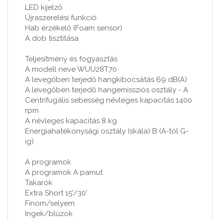
LED kijelző
Újraszerelési funkció
Hab érzékelő (Foam sensor)
A dob tisztítása
Teljesítmény és fogyasztás
A modell neve WUU28T70
A levegőben terjedő hangkibocsátás 69 dB(A)
A levegőben terjedő hangemissziós osztály - A
Centrifugális sebesség névleges kapacitás 1400
rpm
A névleges kapacitás 8 kg
Energiahatékonysági osztály (skála) B (A-tól G-
ig)
A programok
A programok A pamut
Takarók
Extra Short 15'/30'
Finom/selyem
Ingek/blúzok