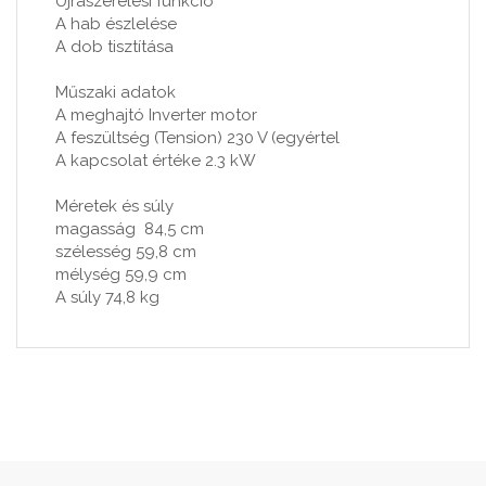
Újraszerelési funkció
A hab észlelése
A dob tisztítása
Műszaki adatok
A meghajtó Inverter motor
A feszültség (Tension) 230 V (egyértel
A kapcsolat értéke 2.3 kW
Méretek és súly
magasság 84,5 cm
szélesség 59,8 cm
mélység 59,9 cm
A súly 74,8 kg