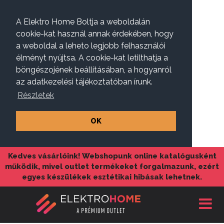
A Elektro Home Boltja a weboldalán
cookie-kat használ annak érdekében, hogy
a weboldal a leheto legjobb felhasználói
élményt nyújtsa. A cookie-kat letilthatja a
böngészojének beállításában, a hogyanról
az adatkezelési tájékoztatóban írunk.
Részletek
OK
Kedves vásárlóink! Webshopunk online katalógusként
működik, mivel outlet termékeket forgalmazunk, ezért
egyes készülékek esztétikai hibásak lehetnek.