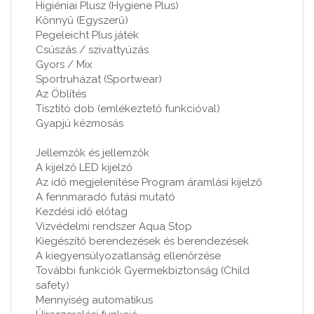
Higiéniai Plusz (Hygiene Plus)
Könnyű (Egyszerű)
Pegeleicht Plus játék
Csúszás / szivattyúzás
Gyors / Mix
Sportruházat (Sportwear)
Az Öblítés
Tisztító dob (emlékeztető funkcióval)
Gyapjú kézmosás
Jellemzők és jellemzők
A kijelző LED kijelző
Az idő megjelenítése Program áramlási kijelző
A fennmaradó futási mutató
Kezdési idő előtag
Vízvédelmi rendszer Aqua Stop
Kiegészítő berendezések és berendezések
A kiegyensúlyozatlanság ellenőrzése
További funkciók Gyermekbiztonság (Child
safety)
Mennyiség automatikus