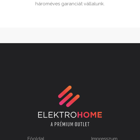
hároméves garanciát vállalunk.
Főoldal
Impresszum