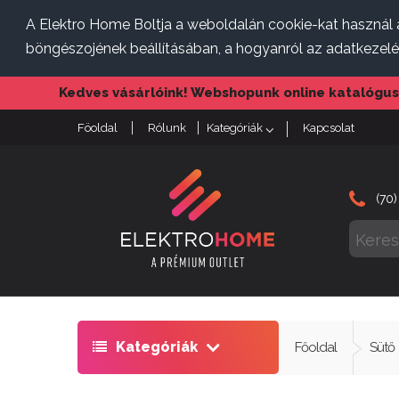
A Elektro Home Boltja a weboldalán cookie-kat használ a
böngészojének beállításában, a hogyanról az adatkezelés
Kedves vásárlóink! Webshopunk online katalógus
Föoldal
Rólunk
Kategóriák
Kapcsolat
(70)
Kategóriák
Főoldal
Sütő