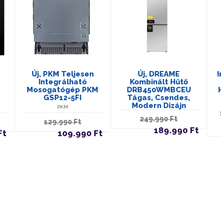
Új, PKM Teljesen
Új, DREAME
Integrálható
Kombinált Hűtő
Mosogatógép PKM
DRB450WMBCEU
GSP12-5FI
Tágas, Csendes,
Modern Dizájn
PKM
249.990 Ft
129.990 Ft
189.990 Ft
Ft
109.990 Ft