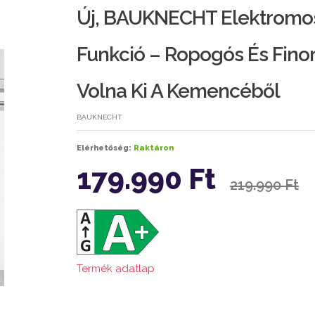
Új, BAUKNECHT Elektromos 
Funkció – Ropogós És Finom
Volna Ki A Kemencéből
BAUKNECHT
Elérhetőség:
Raktáron
179.990 Ft
219.990 Ft
Termék adatlap