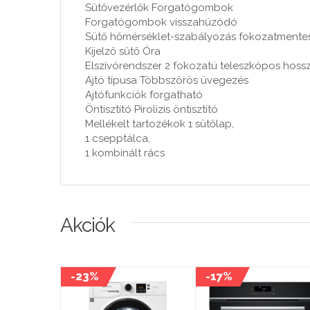
Sütővezérlők Forgatógombok
Forgatógombok visszahúzódó
Sütő hőmérséklet-szabályozás fokozatmente
Kijelző sütő Óra
Elszívórendszer 2 fokozatú teleszkópos hoss
Ajtó típusa Többszörös üvegezés
Ajtófunkciók forgatható
Öntisztító Pirolízis öntisztító
Mellékelt tartozékok 1 sütőlap,
1 csepptálca,
1 kombinált rács
Akciók
-23%
-17%