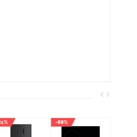
21%
-68%
-33%