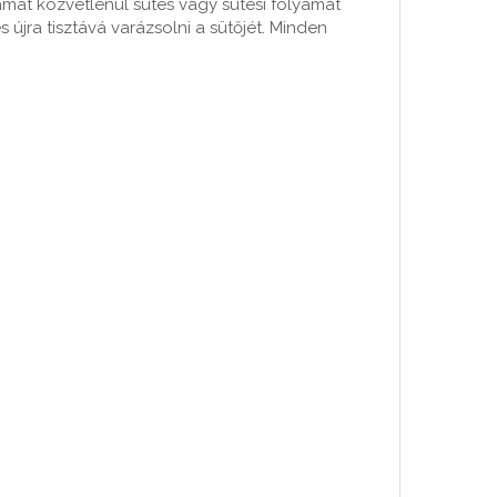
yamat közvetlenül sütés vagy sütési folyamat
 újra tisztává varázsolni a sütőjét. Minden