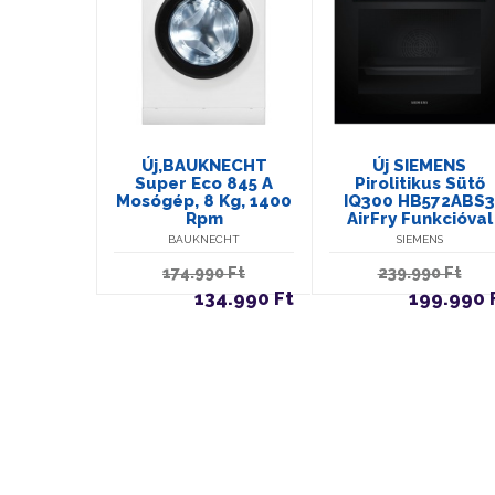
Új,BAUKNECHT
Új SIEMENS
Super Eco 845 A
Pirolitikus Sütő
Mosógép, 8 Kg, 1400
IQ300 HB572ABS3
Rpm
AirFry Funkcióval
BAUKNECHT
SIEMENS
174.990 Ft
239.990 Ft
134.990 Ft
199.990 