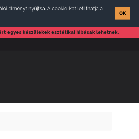
i élményt nyújtsa. A cookie-kat letilthatja a
OK
t egyes készülékek esztétikai hibásak lehetnek.