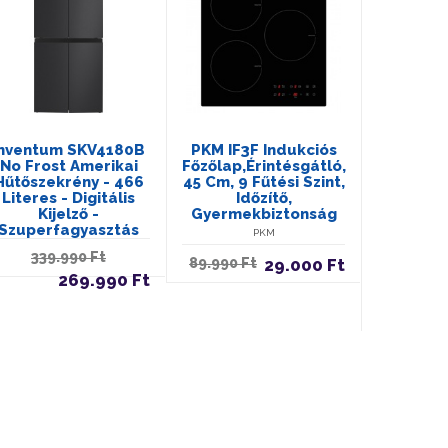
Inventum SKV4180B
PKM IF3F Indukciós
Új, AEG
No Frost Amerikai
Főzőlap,Érintésgátló,
Kombi
Hűtőszekrény - 466
45 Cm, 9 Fűtési Szint,
9000-E
Literes - Digitális
Időzítő,
EK9B18C
Kijelző -
Gyermekbiztonság
Nulla 
Szuperfagyasztás
(-3°C És
PKM
Válasz
339.990 Ft
F
89.990 Ft
29.000 Ft
269.990 Ft
399