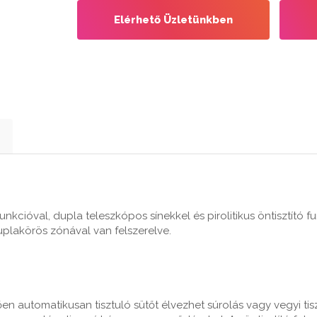
Elérhető Üzletünkben
funkcióval, dupla teleszkópos sínekkel és pirolitikus öntisztító
plakörös zónával van felszerelve.
tően automatikusan tisztuló sütőt élvezhet súrolás vagy vegyi ti