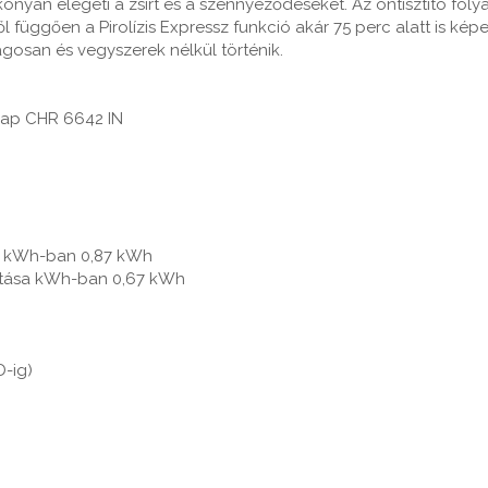
konyan elégeti a zsírt és a szennyeződéseket. Az öntisztító fol
 függően a Pirolízis Expressz funkció akár 75 perc alatt is képes
ágosan és vegyszerek nélkül történik.
őlap CHR 6642 IN
 kWh-ban 0,87 kWh
ztása kWh-ban 0,67 kWh
D-ig)